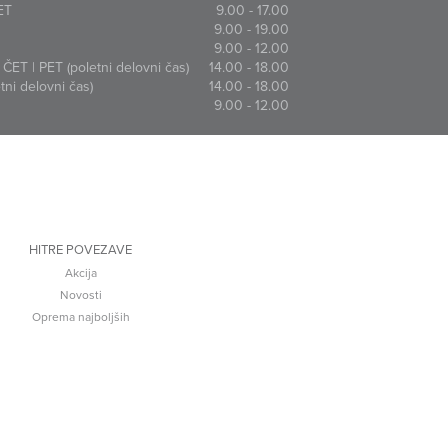
ET
9.00 - 17.00
9.00 - 19.00
9.00 - 12.00
ČET | PET (poletni delovni čas)
14.00 - 18.00
ni delovni čas)
14.00 - 18.00
9.00 - 12.00
HITRE POVEZAVE
Akcija
Novosti
Oprema najboljših