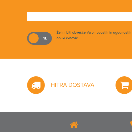
Želim biti obveščen/a o novostih in ugodnosti
obliki e-novic.
HITRA DOSTAVA