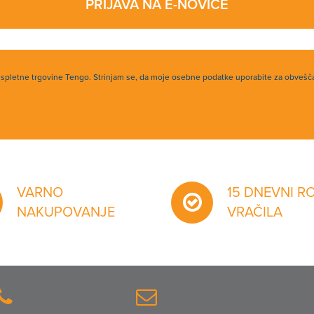
PRIJAVA NA E-NOVICE
h spletne trgovine Tengo. Strinjam se, da moje osebne podatke uporabite za obvešč
VARNO
15 DNEVNI R
NAKUPOVANJE
VRAČILA