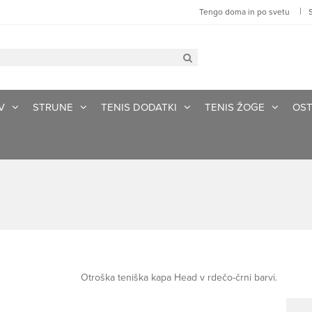
|
Tengo doma in po svetu
V
STRUNE
TENIS DODATKI
TENIS ŽOGE
OST
Otroška teniška kapa Head v rdečo-črni barvi.