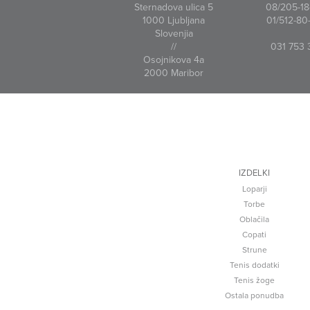
Sternadova ulica 5
08/205-18-
1000 Ljubljana
01/512-80-
Slovenjia
//
031 753 
Osojnikova 4a
2000 Maribor
IZDELKI
Loparji
Torbe
Oblačila
Copati
Strune
Tenis dodatki
Tenis žoge
Ostala ponudba