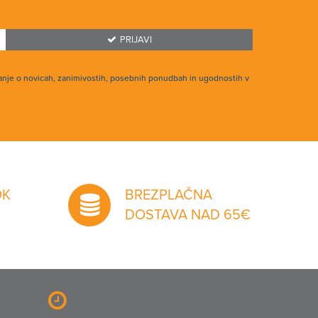
PRIJAVI
anje o novicah, zanimivostih, posebnih ponudbah in ugodnostih v
OK
BREZPLAČNA
DOSTAVA NAD 65€