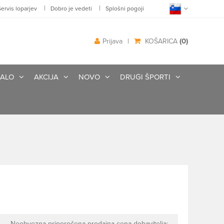
|
|
Servis loparjev
Dobro je vedeti
Splošni pogoji
(0)
Prijava
|
KOŠARICA
ALO
AKCIJA
NOVO
DRUGI ŠPORTI
Neobvezna priporočena prodajna cena dobavitelja: