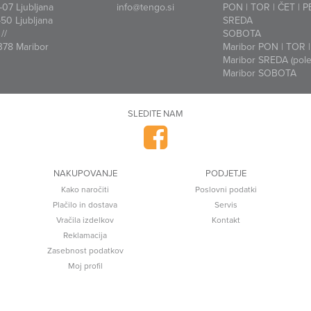
07 Ljubljana
info@tengo.si
PON | TOR | ČET | P
50 Ljubljana
SREDA
//
SOBOTA
378 Maribor
Maribor PON | TOR | 
Maribor SREDA (polet
Maribor SOBOTA
SLEDITE NAM
NAKUPOVANJE
PODJETJE
Kako naročiti
Poslovni podatki
Plačilo in dostava
Servis
Vračila izdelkov
Kontakt
Reklamacija
Zasebnost podatkov
Moj profil