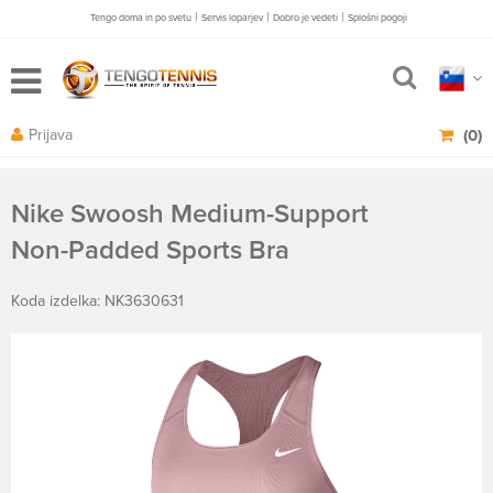
|
|
|
Tengo doma in po svetu
Servis loparjev
Dobro je vedeti
Splošni pogoji
Prijava
(0)
Nike Swoosh Medium-Support
Non-Padded Sports Bra
Koda izdelka: NK3630631