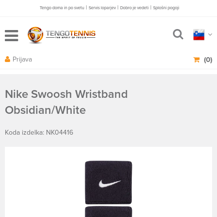
|
|
|
Tengo doma in po svetu
Servis loparjev
Dobro je vedeti
Splošni pogoji
Prijava
(0)
Nike Swoosh Wristband
Obsidian/White
Koda izdelka: NK04416