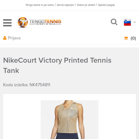
|
|
|
Tengo doma in po svetu
Servis loparjev
Dobro je vedeti
Splošni pogoji
Prijava
(0)
NikeCourt Victory Printed Tennis
Tank
Koda izdelka: NK4754811