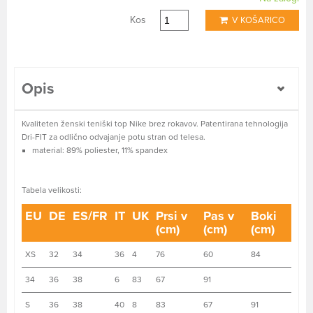
Kos
V KOŠARICO
Opis
Kvaliteten ženski teniški top Nike brez rokavov. Patentirana tehnologija
Dri-FIT za odlično odvajanje potu stran od telesa.
material: 89% poliester, 11% spandex
Tabela velikosti:
EU
DE
ES/FR
IT
UK
Prsi v
Pas v
Boki
(cm)
(cm)
(cm)
XS
32
34
36
4
76
60
84
34
36
38
6
83
67
91
S
36
38
40
8
83
67
91