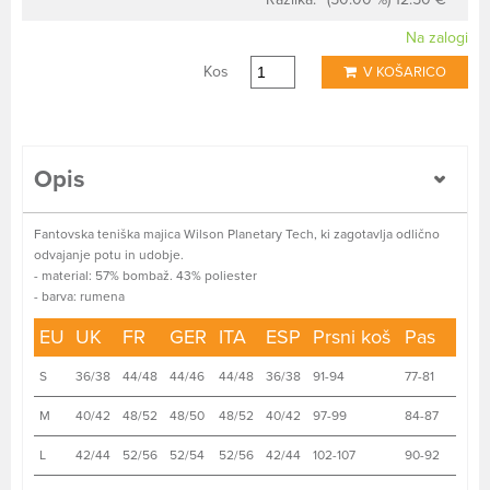
Na zalogi
Kos
V KOŠARICO
Opis
Fantovska teniška majica Wilson Planetary Tech, ki zagotavlja odlično
odvajanje potu in udobje.
- material: 57% bombaž. 43% poliester
- barva: rumena
EU
UK
FR
GER
ITA
ESP
Prsni koš
Pas
S
36/38
44/48
44/46
44/48
36/38
91-94
77-81
M
40/42
48/52
48/50
48/52
40/42
97-99
84-87
L
42/44
52/56
52/54
52/56
42/44
102-107
90-92