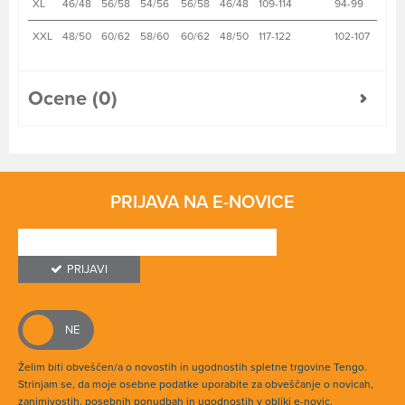
XL
46/48
56/58
54/56
56/58
46/48
109-114
94-99
XXL
48/50
60/62
58/60
60/62
48/50
117-122
102-107
Ocene (0)
PRIJAVA NA E-NOVICE
PRIJAVI
Želim biti obveščen/a o novostih in ugodnostih spletne trgovine Tengo.
Strinjam se, da moje osebne podatke uporabite za obveščanje o novicah,
zanimivostih, posebnih ponudbah in ugodnostih v obliki e-novic.