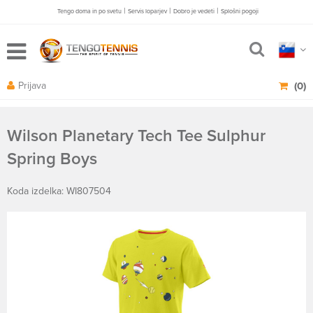
|
|
|
Tengo doma in po svetu
Servis loparjev
Dobro je vedeti
Splošni pogoji
Prijava
(0)
Wilson Planetary Tech Tee Sulphur
Spring Boys
Koda izdelka: WI807504