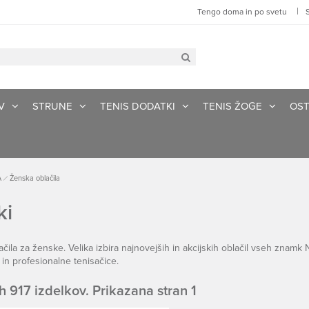
|
Tengo doma in po svetu
V
STRUNE
TENIS DODATKI
TENIS ŽOGE
OST
A
Ženska oblačila
ki
ačila za ženske. Velika izbira najnovejših in akcijskih oblačil vseh znamk N
 in profesionalne tenisačice.
h 917 izdelkov. Prikazana stran 1