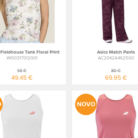
Fieldhouse Tank Floral Print
Asics Match Pants
WI00317012001
AC2042A462500
55 €
80 €
49.45 €
69.95 €
O
NOVO