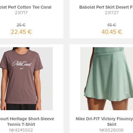
lat Perf Cotton Tee Coral
Babolat Perf Skirt Desert 
231717
231727
25 €
45 €
22.45 €
40.45 €
ourt Heritage Short-Sleeve
Nike Dri-FIT Victory Flounc
Tennis T-Shirt
Skirt
NK4245502
NK6528006