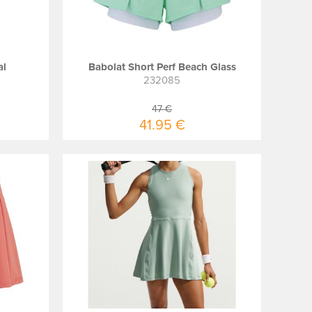
al
Babolat Short Perf Beach Glass
232085
47 €
41.95 €