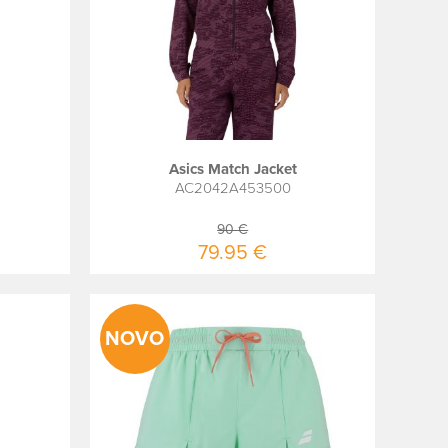
Asics Match Jacket
AC2042A453500
90 €
79.95 €
NOVO