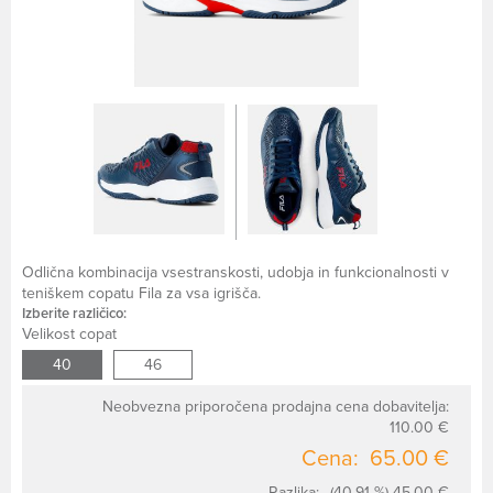
Odlična kombinacija vsestranskosti, udobja in funkcionalnosti v
teniškem copatu Fila za vsa igrišča.
Izberite različico:
Velikost copat
40
46
Neobvezna priporočena prodajna cena dobavitelja:
110.00 €
Cena:
65.00 €
Razlika:
(40.91 %) 45.00 €