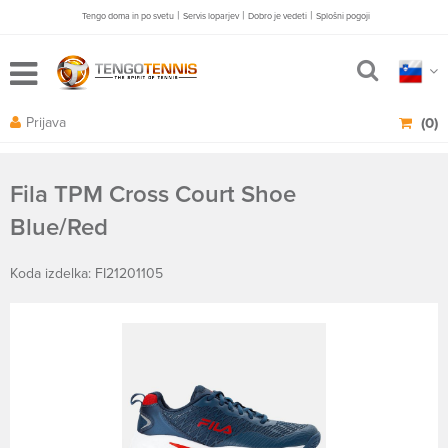
|
|
|
Tengo doma in po svetu
Servis loparjev
Dobro je vedeti
Splošni pogoji
Prijava
(0)
Fila TPM Cross Court Shoe
Blue/Red
Koda izdelka: FI21201105