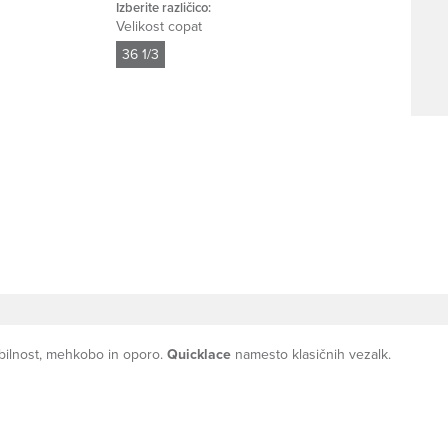
Izberite različico:
Velikost copat
36 1/3
abilnost, mehkobo in oporo.
Quicklace
namesto klasičnih vezalk.