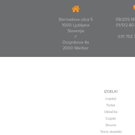
Sternadova ulica 5
08/205-18-
1000 Ljubljana
01/512-80-
Slovenjia
//
031 753 
Osojnikova 4a
2000 Maribor
IZDELKI
Loparji
Torbe
Oblačila
Copati
Strune
Tenis dodatki