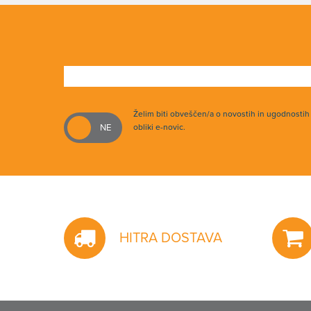
Želim biti obveščen/a o novostih in ugodnosti
obliki e-novic.
HITRA DOSTAVA