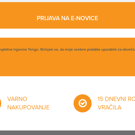
PRIJAVA NA E-NOVICE
h spletne trgovine Tengo. Strinjam se, da moje osebne podatke uporabite za obvešč
VARNO
15 DNEVNI R
NAKUPOVANJE
VRAČILA