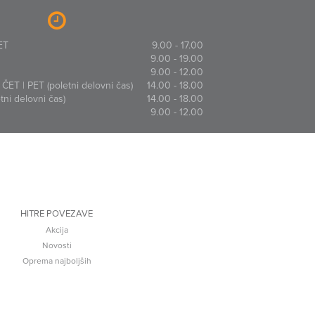
ET
9.00 - 17.00
9.00 - 19.00
9.00 - 12.00
ČET | PET (poletni delovni čas)
14.00 - 18.00
ni delovni čas)
14.00 - 18.00
9.00 - 12.00
HITRE POVEZAVE
Akcija
Novosti
Oprema najboljših