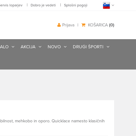
|
|
Servis loparjev
Dobro je vedeti
Splošni pogoji
(0)
Prijava
|
KOŠARICA
ALO
AKCIJA
NOVO
DRUGI ŠPORTI
tabilnost, mehkobo in oporo. Quicklace namesto klasičnih