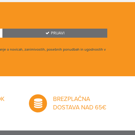
PRIJAVI
anje o novicah, zanimivostih, posebnih ponudbah in ugodnostih v
OK
BREZPLAČNA
DOSTAVA NAD 65€