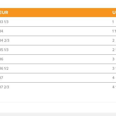
EUR
U
33 1/3
1
34
1 
34 2/3
2
35 1/3
2 
36
3
36 1/2
3 
37
4
37 2/3
4 