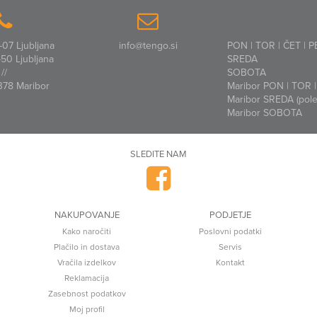
07 Ljubljana
info@tengo.si
PON | TOR | ČET | P
50 Ljubljana
SREDA
//
SOBOTA
378 Maribor
Maribor PON | TOR | 
Maribor SREDA (polet
Maribor SOBOTA
SLEDITE NAM
NAKUPOVANJE
PODJETJE
Kako naročiti
Poslovni podatki
Plačilo in dostava
Servis
Vračila izdelkov
Kontakt
Reklamacija
Zasebnost podatkov
Moj profil