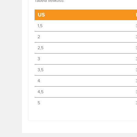
Tabela velikosti:
US
1,5
2
2,5
3
3,5
4
4,5
5