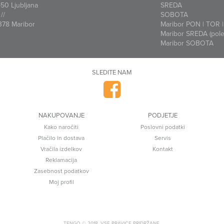
50 Ljubljana
SREDA
//
SOBOTA
378 Maribor
Maribor PON | TOR | 
Maribor SREDA (polet
Maribor SOBOTA
SLEDITE NAM
NAKUPOVANJE
PODJETJE
Kako naročiti
Poslovni podatki
Plačilo in dostava
Servis
Vračila izdelkov
Kontakt
Reklamacija
Zasebnost podatkov
Moj profil
TENGO © 2018. VSE PRAVICE PRIDRŽANE.