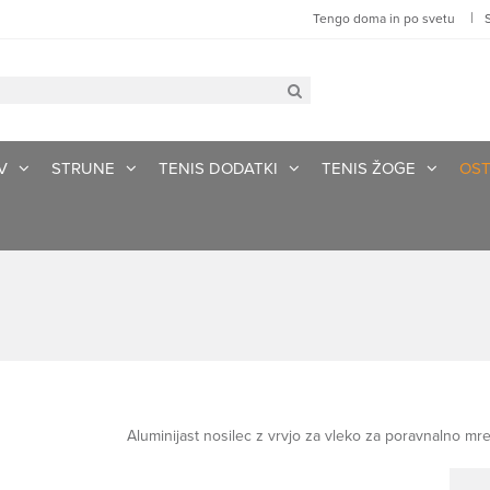
|
Tengo doma in po svetu
V
STRUNE
TENIS DODATKI
TENIS ŽOGE
OST
Aluminijast nosilec z vrvjo za vleko za poravnalno mr