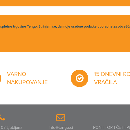
h spletne trgovine Tengo. Strinjam se, da moje osebne podatke uporabite za obvešč
VARNO
15 DNEVNI R
NAKUPOVANJE
VRAČILA
07 Ljubljana
info@tengo.si
PON | TOR | ČET | P