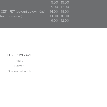
9.00 - 19.00
9.00 - 12.00
ČET | PET (poletni delovni čas)
14.00 - 18.00
ni delovni čas)
14.00 - 18.00
9.00 - 12.00
HITRE POVEZAVE
Akcija
Novosti
Oprema najboljših