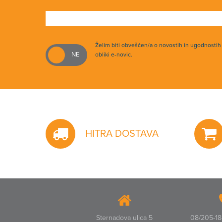
Želim biti obveščen/a o novostih in ugodnosti
obliki e-novic.
HITRA DOSTAVA
Sternadova ulica 5
08/205-18-