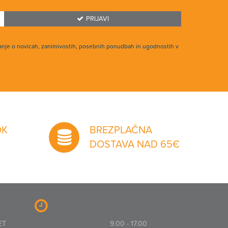
PRIJAVI
anje o novicah, zanimivostih, posebnih ponudbah in ugodnostih v
OK
BREZPLAČNA
DOSTAVA NAD 65€
ET
9.00 - 17.00