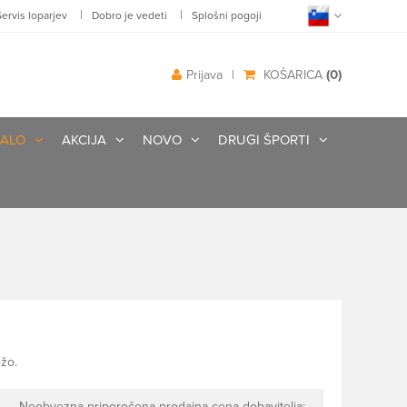
|
|
Servis loparjev
Dobro je vedeti
Splošni pogoji
(0)
Prijava
|
KOŠARICA
ALO
AKCIJA
NOVO
DRUGI ŠPORTI
ežo.
Neobvezna priporočena prodajna cena dobavitelja: