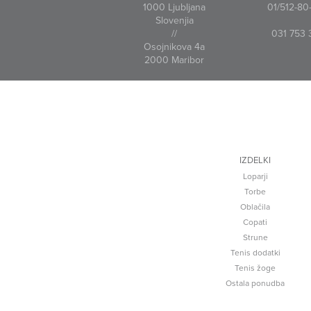
1000 Ljubljana
01/512-80-
Slovenjia
//
031 753 
Osojnikova 4a
2000 Maribor
IZDELKI
Loparji
Torbe
Oblačila
Copati
Strune
Tenis dodatki
Tenis žoge
Ostala ponudba