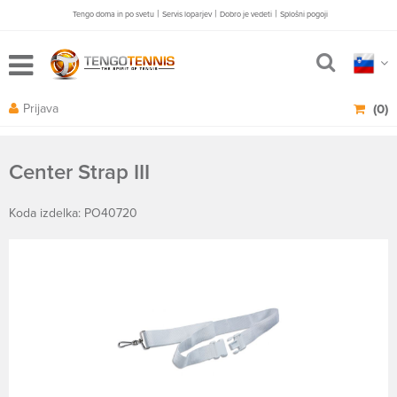
|
|
|
Tengo doma in po svetu
Servis loparjev
Dobro je vedeti
Splošni pogoji
Prijava
(0)
Center Strap III
Koda izdelka: PO40720