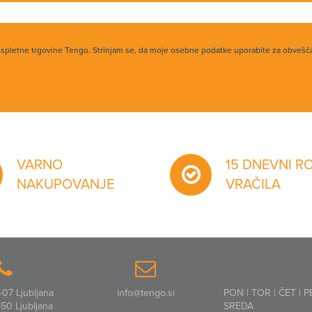
h spletne trgovine Tengo. Strinjam se, da moje osebne podatke uporabite za obvešč
VARNO
15 DNEVNI R
NAKUPOVANJE
VRAČILA
07 Ljubljana
info@tengo.si
PON | TOR | ČET | P
50 Ljubljana
SREDA