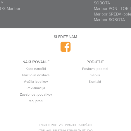
//
SOBOTA
378 Maribor
Maribor PON | TOR | 
Maribor SREDA (polet
Maribor SOBOTA
SLEDITE NAM
NAKUPOVANJE
PODJETJE
Kako naročiti
Poslovni podatki
Plačilo in dostava
Servis
Vračila izdelkov
Kontakt
Reklamacija
Zasebnost podatkov
Moj profil
TENGO © 2018. VSE PRAVICE PRIDRŽANE.
IZDELAVA SPLETNIH STRANI
AV STUDIO