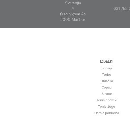
Slovenjia
//
031 753 
Osojnikova 4a
2000 Maribor
IZDELKI
Loparji
Torbe
Oblačila
Copati
Strune
Tenis dodatki
Tenis žoge
Ostala ponudba