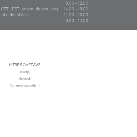
9.00 - 12.00
ČET | PET (poletni delovni čas)
14.00 - 18.00
ni delovni čas)
14.00 - 18.00
9.00 - 12.00
HITRE POVEZAVE
Akcija
Novosti
Oprema najboljših