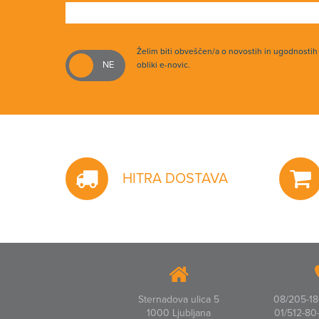
Želim biti obveščen/a o novostih in ugodnosti
obliki e-novic.
HITRA DOSTAVA
Sternadova ulica 5
08/205-18-
1000 Ljubljana
01/512-80-