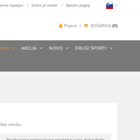
|
|
Servis loparjev
Dobro je vedeti
Splošni pogoji
(0)
Prijava
|
KOŠARICA
ALO
AKCIJA
NOVO
DRUGI ŠPORTI
niške mreže.
Neobvezna priporočena prodajna cena dobavitelja: