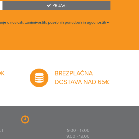
PRIJAVI
anje o novicah, zanimivostih, posebnih ponudbah in ugodnostih v
OK
BREZPLAČNA
DOSTAVA NAD 65€
ET
9.00 - 17.00
9.00 - 19.00