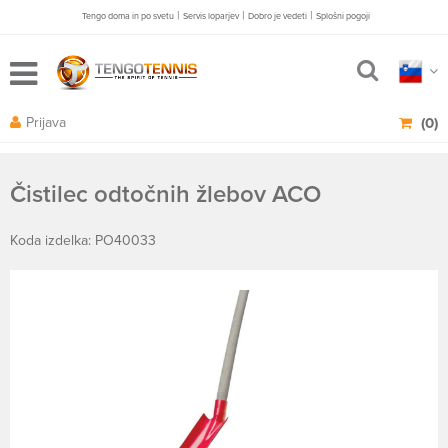
|
|
|
Tengo doma in po svetu
Servis loparjev
Dobro je vedeti
Splošni pogoji
Prijava
(0)
Čistilec odtočnih žlebov ACO
Koda izdelka: PO40033