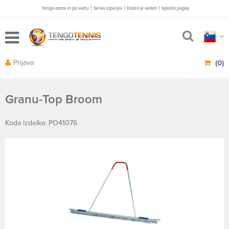
|
|
|
Tengo doma in po svetu
Servis loparjev
Dobro je vedeti
Splošni pogoji
Prijava
(0)
Granu-Top Broom
Koda izdelka: PO41076