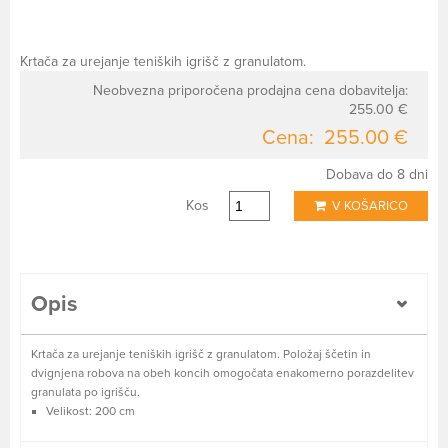
Krtača za urejanje teniških igrišč z granulatom.
Neobvezna priporočena prodajna cena dobavitelja:
255.00 €
Cena:
255.00 €
Dobava do 8 dni
Kos
V KOŠARICO
Opis
Krtača za urejanje teniških igrišč z granulatom. Položaj ščetin in
dvignjena robova na obeh koncih omogočata enakomerno porazdelitev
granulata po igrišču.
Velikost: 200 cm