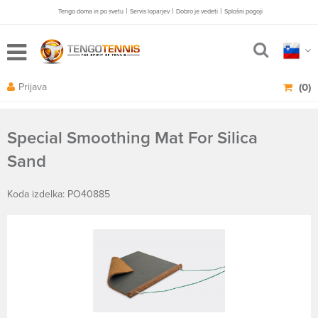
|
|
|
Tengo doma in po svetu
Servis loparjev
Dobro je vedeti
Splošni pogoji
Prijava
(0)
Special Smoothing Mat For Silica
Sand
Koda izdelka: PO40885