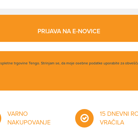
PRIJAVA NA E-NOVICE
h spletne trgovine Tengo. Strinjam se, da moje osebne podatke uporabite za obvešč
VARNO
15 DNEVNI R
NAKUPOVANJE
VRAČILA