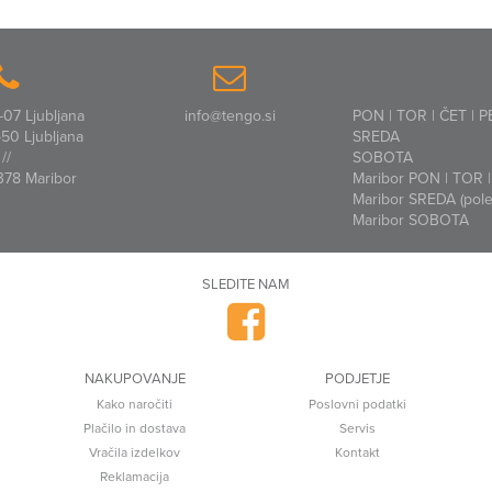
07 Ljubljana
info@tengo.si
PON | TOR | ČET | P
50 Ljubljana
SREDA
//
SOBOTA
378 Maribor
Maribor PON | TOR | 
Maribor SREDA (polet
Maribor SOBOTA
SLEDITE NAM
NAKUPOVANJE
PODJETJE
Kako naročiti
Poslovni podatki
Plačilo in dostava
Servis
Vračila izdelkov
Kontakt
Reklamacija