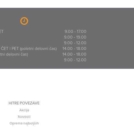
ET
9.00 - 17.00
9.00 - 19.00
9.00 - 12.00
ČET | PET (poletni delovni čas)
14.00 - 18.00
ni delovni čas)
14.00 - 18.00
9.00 - 12.00
HITRE POVEZAVE
Akcija
Novosti
Oprema najboljših