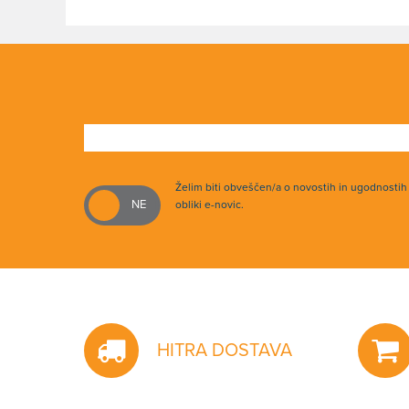
Želim biti obveščen/a o novostih in ugodnosti
obliki e-novic.
HITRA DOSTAVA