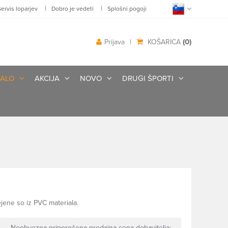
|
|
Servis loparjev
Dobro je vedeti
Splošni pogoji
(0)
Prijava
|
KOŠARICA
ALO
AKCIJA
NOVO
DRUGI ŠPORTI
ejene so iz PVC materiala.
Neobvezna priporočena prodajna cena dobavitelja: