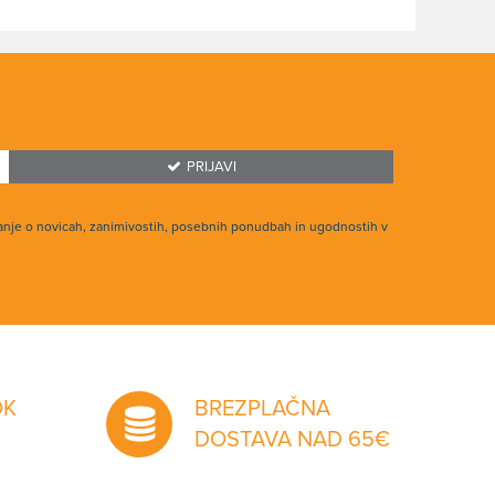
PRIJAVI
anje o novicah, zanimivostih, posebnih ponudbah in ugodnostih v
OK
BREZPLAČNA
DOSTAVA NAD 65€