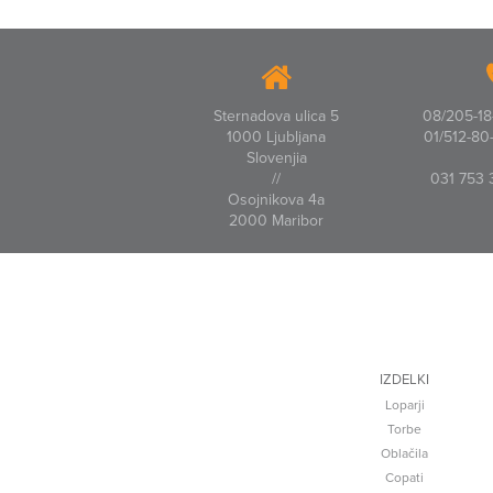
Sternadova ulica 5
08/205-18-
1000 Ljubljana
01/512-80-
Slovenjia
//
031 753 
Osojnikova 4a
2000 Maribor
IZDELKI
Loparji
Torbe
Oblačila
Copati