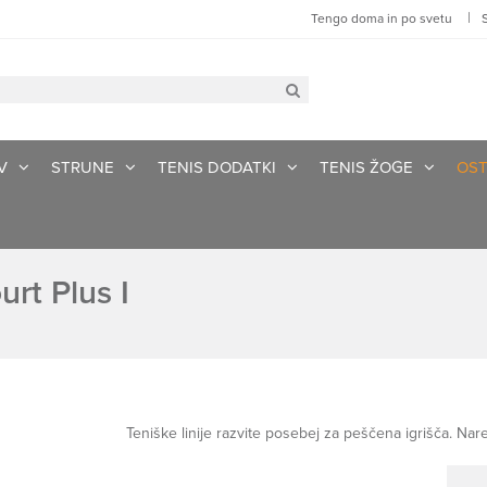
|
Tengo doma in po svetu
V
STRUNE
TENIS DODATKI
TENIS ŽOGE
OST
urt Plus I
Teniške linije razvite posebej za peščena igrišča. Nar