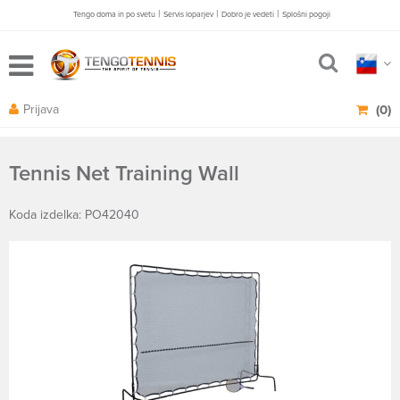
|
|
|
Tengo doma in po svetu
Servis loparjev
Dobro je vedeti
Splošni pogoji
Prijava
(0)
Tennis Net Training Wall
Koda izdelka: PO42040