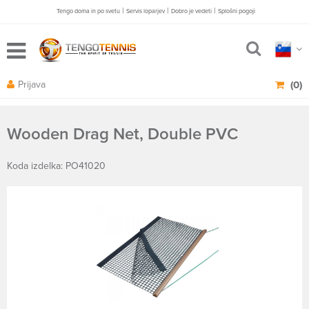
|
|
|
Tengo doma in po svetu
Servis loparjev
Dobro je vedeti
Splošni pogoji
Prijava
(0)
Wooden Drag Net, Double PVC
Koda izdelka: PO41020