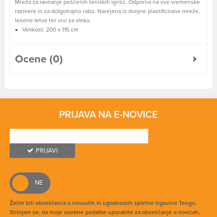
Mreža za ravnanje peščenih teniških igrišč. Odporna na vse vremenske
razmere in za dolgotrajno rabo. Narejena iz dvojne plastificirane mreže,
lesene letve ter vrvi za vleko.
Velikost: 200 x 115 cm
Ocene (0)
PRIJAVA NA E-NOVICE
PRIJAVI
Želim biti obveščen/a o novostih in ugodnostih spletne trgovine Tengo.
Strinjam se, da moje osebne podatke uporabite za obveščanje o novicah,