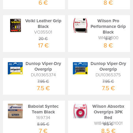
6 €
8 €
Volkl Leather Grip
Wilson Pro
Black
Performance Grip
VO35501
Black
WI470800
20 €
9 €
17 €
8 €
Dunlop Viper-Dry
Dunlop Viper-Dry
Overgrip
Overgrip
DU10365374
DU10365375
7.95 €
7.95 €
7.5 €
7.5 €
Babolat Syntec
Wilson Absorbx
Team Black
Overgrips 3PK
169734
Red
WI8446501001
8.95 €
9.5 €
7 €
8.5 €