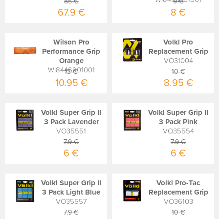
85 €
9 €
67.9 €
8 €
Wilson Pro
Volkl Pro
Performance Grip
Replacement Grip
Orange
VO31004
WI8446901001
13 €
10 €
10.95 €
8.95 €
Volkl Super Grip II
Volkl Super Grip II
3 Pack Lavender
3 Pack Pink
VO35551
VO35554
7.9 €
7.9 €
6 €
6 €
Volkl Super Grip II
Volkl Pro-Tac
3 Pack Light Blue
Replacement Grip
VO35557
VO36103
7.9 €
10 €