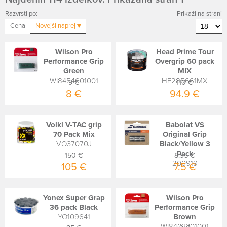
Razvrsti po:
Prikaži na strani
Cena
Novejši
naprej
Wilson Pro
Head Prime Tour
Performance Grip
Overgrip 60 pack
Green
MIX
WI8454601001
HE285661MX
9 €
110 €
8 €
94.9 €
Volkl V-TAC grip
Babolat VS
70 Pack Mix
Original Grip
VO37070J
Black/Yellow 3
Pack
150 €
8.95 €
200919
105 €
7.5 €
Yonex Super Grap
Wilson Pro
36 pack Black
Performance Grip
YO109641
Brown
WI8403301001