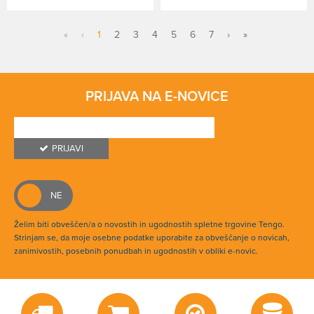
«
‹
1
2
3
4
5
6
7
›
»
PRIJAVA NA E-NOVICE
PRIJAVI
Želim biti obveščen/a o novostih in ugodnostih spletne trgovine Tengo.
Strinjam se, da moje osebne podatke uporabite za obveščanje o novicah,
zanimivostih, posebnih ponudbah in ugodnostih v obliki e-novic.