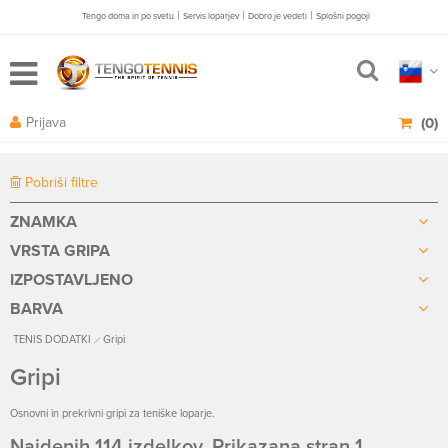
|
|
|
Tengo doma in po svetu
Servis loparjev
Dobro je vedeti
Splošni pogoji
Prijava
(0)
Pobriši filtre
ZNAMKA
VRSTA GRIPA
IZPOSTAVLJENO
BARVA
TENIS DODATKI
Gripi
Gripi
Osnovni in prekrivni gripi za teniške loparje.
Najdenih 114 izdelkov. Prikazana stran 1