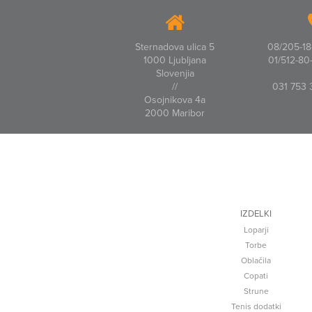
Sternadova ulica 5
08/205-18-
1000 Ljubljana
01/512-80-
Slovenjia
//
031 753 
Osojnikova 4a
2000 Maribor
IZDELKI
Loparji
Torbe
Oblačila
Copati
Strune
Tenis dodatki