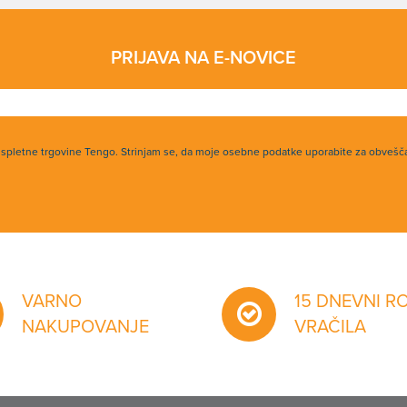
PRIJAVA NA E-NOVICE
h spletne trgovine Tengo. Strinjam se, da moje osebne podatke uporabite za obvešč
VARNO
15 DNEVNI R
NAKUPOVANJE
VRAČILA