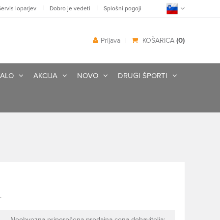
|
|
Servis loparjev
Dobro je vedeti
Splošni pogoji
(0)
Prijava
|
KOŠARICA
ALO
AKCIJA
NOVO
DRUGI ŠPORTI
.
Neobvezna priporočena prodajna cena dobavitelja: