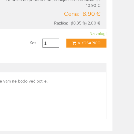
10.90 €
Cena:
8.90 €
Razlika:
(18.35 %) 2.00 €
Na zalogi
Kos
V KOŠARICO
se vam ne bodo več potile.