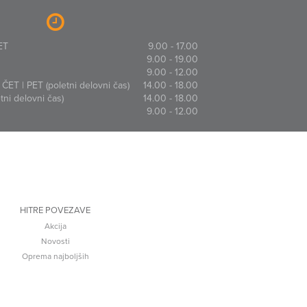
ET
9.00 - 17.00
9.00 - 19.00
9.00 - 12.00
ČET | PET (poletni delovni čas)
14.00 - 18.00
ni delovni čas)
14.00 - 18.00
9.00 - 12.00
HITRE POVEZAVE
Akcija
Novosti
Oprema najboljših