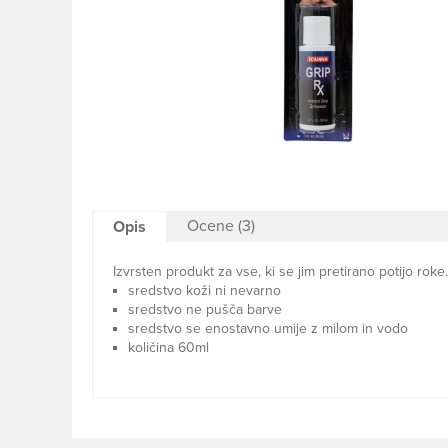
Ocene (3)
Opis
Izvrsten produkt za vse, ki se jim pretirano potijo r
sredstvo koži ni nevarno
sredstvo ne pušča barve
sredstvo se enostavno umije z milom in vodo
količina 60ml