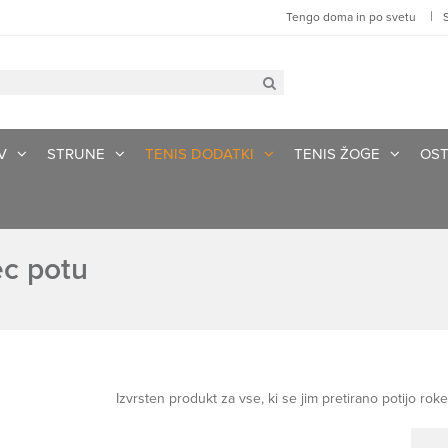
|
Tengo doma in po svetu
V
STRUNE
TENIS DODATKI
TENIS ŽOGE
OST
ec potu
Izvrsten produkt za vse, ki se jim pretirano potijo roke