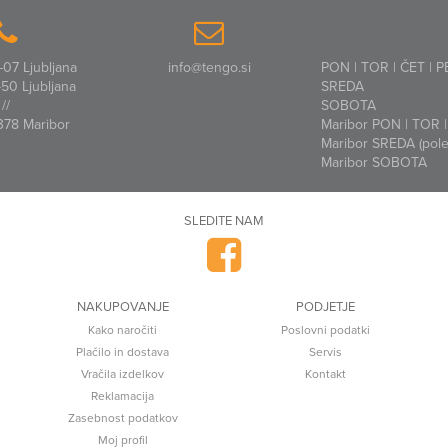
07 Ljubljana
info@tengo.si
PON | TOR | ČET | P
50 Ljubljana
SREDA
//
SOBOTA
378 Maribor
Maribor PON | TOR | 
Maribor SREDA (polet
Maribor SOBOTA
SLEDITE NAM
NAKUPOVANJE
PODJETJE
Kako naročiti
Poslovni podatki
Plačilo in dostava
Servis
Vračila izdelkov
Kontakt
Reklamacija
Zasebnost podatkov
Moj profil