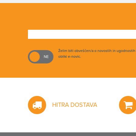
Želim biti obveščen/a o novostih in ugodnosti
obliki e-novic.
HITRA DOSTAVA