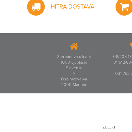
HITRA DOSTAVA
Sternadova ulica 5
08/205-18-
1000 Ljubljana
01/512-80-
Slovenjia
//
031 753 
Osojnikova 4a
2000 Maribor
IZDELKI