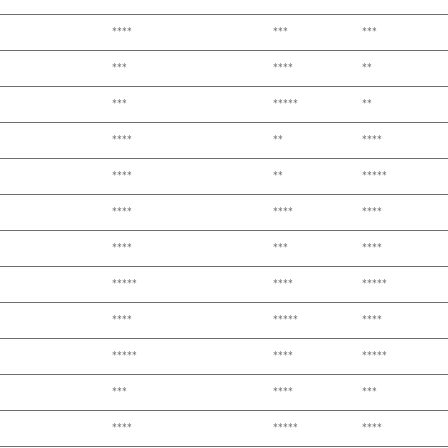
****
***
***
***
****
**
***
*****
**
****
**
****
****
**
*****
****
****
****
****
***
****
*****
****
*****
****
*****
****
*****
****
*****
***
****
***
****
*****
****