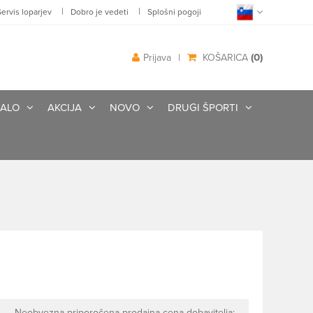
|
|
Servis loparjev
Dobro je vedeti
Splošni pogoji
(0)
Prijava
|
KOŠARICA
ALO
AKCIJA
NOVO
DRUGI ŠPORTI
Neobvezna priporočena prodajna cena dobavitelja: