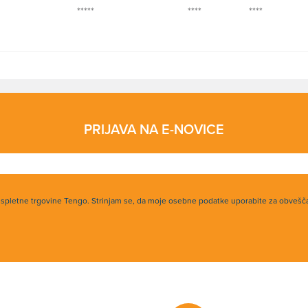
*****
****
****
PRIJAVA NA E-NOVICE
h spletne trgovine Tengo. Strinjam se, da moje osebne podatke uporabite za obvešč