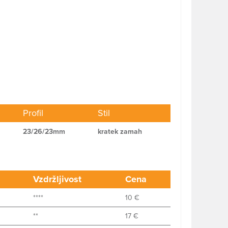
Profil
Stil
23/26/23mm
kratek zamah
Vzdržljivost
Cena
****
10 €
**
17 €