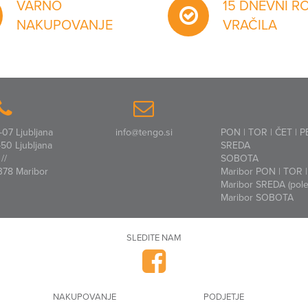
VARNO
15 DNEVNI R
NAKUPOVANJE
VRAČILA
07 Ljubljana
info@tengo.si
PON | TOR | ČET | P
50 Ljubljana
SREDA
//
SOBOTA
378 Maribor
Maribor PON | TOR | 
Maribor SREDA (polet
Maribor SOBOTA
SLEDITE NAM
NAKUPOVANJE
PODJETJE