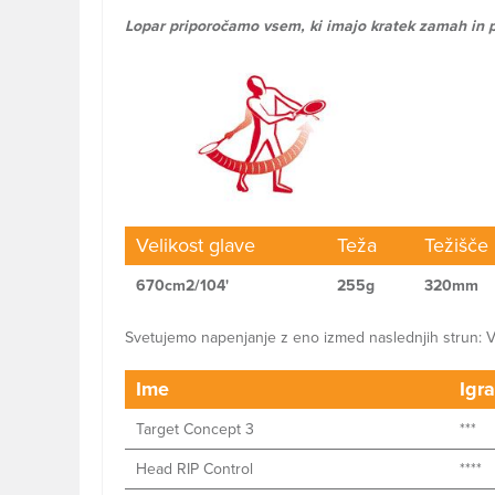
Lopar priporočamo vsem, ki imajo kratek zamah in 
Velikost glave
Teža
Težišče
670cm2/104'
255g
320mm
Svetujemo napenjanje z eno izmed naslednjih strun: Ve
Ime
Igra
Target Concept 3
***
Head RIP Control
****