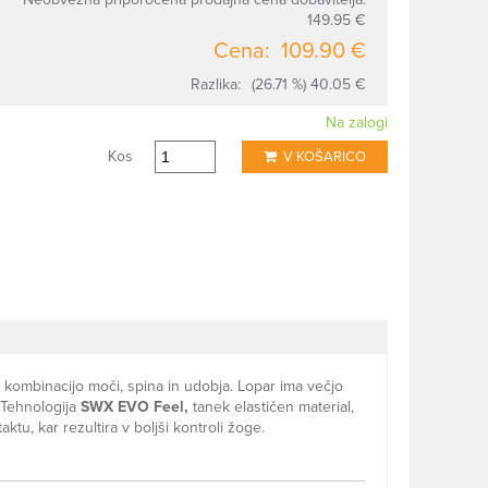
149.95 €
Cena:
109.90 €
Razlika:
(26.71 %) 40.05 €
Na zalogi
Kos
V KOŠARICO
čno kombinacijo moči, spina in udobja. Lopar ima večjo
 Tehnologija
SWX EVO Feel,
tanek elastičen material,
tu, kar rezultira v boljši kontroli žoge.