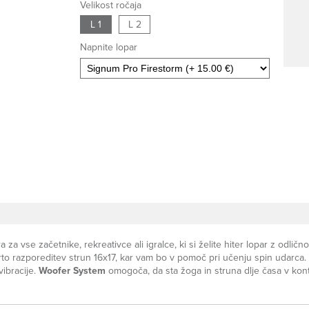
Velikost ročaja
L 1
L 2
Napnite lopar
 za vse začetnike, rekreativce ali igralce, ki si želite hiter lopar z odli
rto razporeditev strun 16x17, kar vam bo v pomoč pri učenju spin udarca.
vibracije.
Woofer System
omogoča, da sta žoga in struna dlje časa v kontak