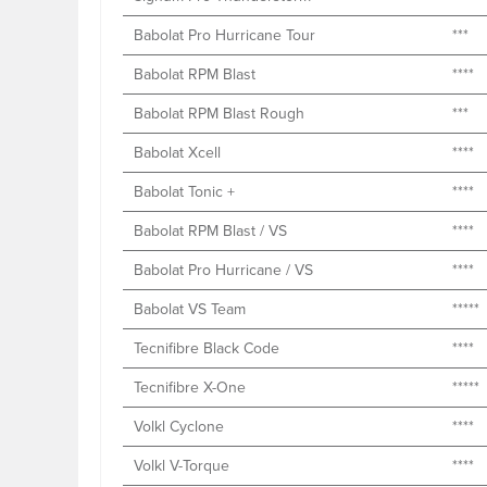
Babolat Pro Hurricane Tour
***
Babolat RPM Blast
****
Babolat RPM Blast Rough
***
Babolat Xcell
****
Babolat Tonic +
****
Babolat RPM Blast / VS
****
Babolat Pro Hurricane / VS
****
Babolat VS Team
*****
Tecnifibre Black Code
****
Tecnifibre X-One
*****
Volkl Cyclone
****
Volkl V-Torque
****