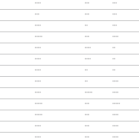
****
***
***
***
***
***
****
**
***
*****
***
****
****
****
**
****
****
**
****
**
**
****
**
****
****
*****
****
*****
***
*****
*****
***
****
****
***
****
****
***
****