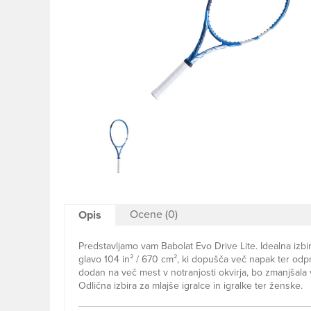
Ocene (0)
Opis
Predstavljamo vam Babolat Evo Drive Lite. Idealna izbira
glavo 104 in² / 670 cm², ki dopušča več napak ter odp
dodan na več mest v notranjosti okvirja, bo zmanjšala 
Odlična izbira za mlajše igralce in igralke ter ženske.