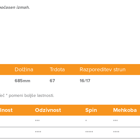
počasen izmah.
Dolžina
Trdota
Razporeditev strun
685mm
67
16/17
č * pomeni boljše lastnosti.
lnost
Odzivnost
Spin
Mehkoba
***
*
***
****
*****
****