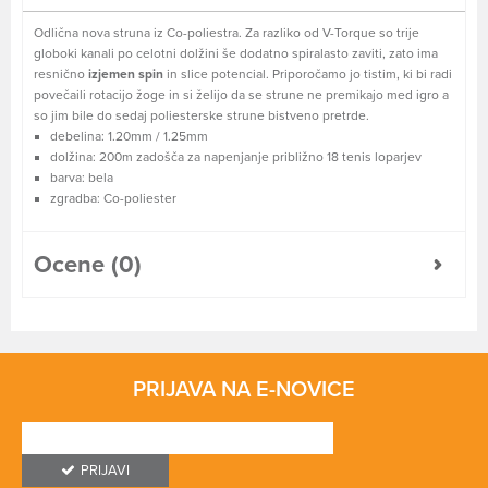
Odlična nova struna iz Co-poliestra. Za razliko od V-Torque so trije
globoki kanali po celotni dolžini še dodatno spiralasto zaviti, zato ima
resnično
izjemen spin
in slice potencial. Priporočamo jo tistim, ki bi radi
povečaili rotacijo žoge in si želijo da se strune ne premikajo med igro a
so jim bile do sedaj poliesterske strune bistveno pretrde.
debelina: 1.20mm / 1.25mm
dolžina: 200m zadošča za napenjanje približno 18 tenis loparjev
barva: bela
zgradba: Co-poliester
Ocene (0)
PRIJAVA NA E-NOVICE
PRIJAVI