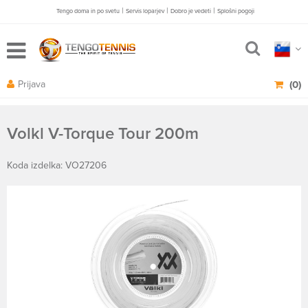
|
|
|
Tengo doma in po svetu
Servis loparjev
Dobro je vedeti
Splošni pogoji
Prijava
(0)
Volkl V-Torque Tour 200m
Koda izdelka: VO27206