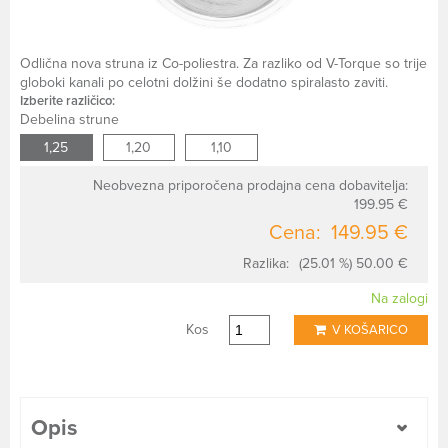
Odlična nova struna iz Co-poliestra. Za razliko od V-Torque so trije
globoki kanali po celotni dolžini še dodatno spiralasto zaviti.
Izberite različico:
Debelina strune
1,25
1,20
1,10
Neobvezna priporočena prodajna cena dobavitelja:
199.95 €
Cena:
149.95 €
Razlika:
(25.01 %) 50.00 €
Na zalogi
Kos
V KOŠARICO
Opis