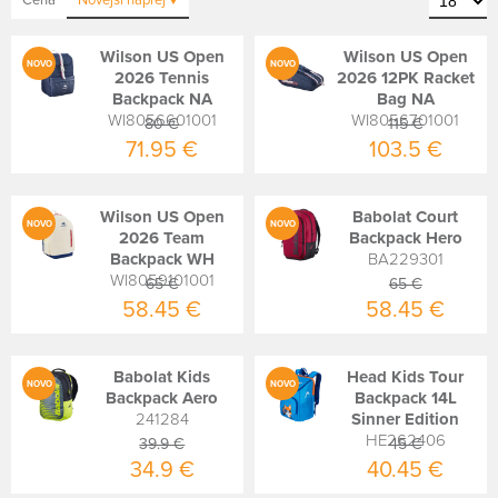
Cena
Novejši
naprej
Wilson US Open
Wilson US Open
NOVO
NOVO
2026 Tennis
2026 12PK Racket
Backpack NA
Bag NA
WI8056601001
WI8056701001
80 €
115 €
71.95 €
103.5 €
Wilson US Open
Babolat Court
NOVO
NOVO
2026 Team
Backpack Hero
Backpack WH
BA229301
WI8059101001
65 €
65 €
58.45 €
58.45 €
Babolat Kids
Head Kids Tour
NOVO
NOVO
Backpack Aero
Backpack 14L
241284
Sinner Edition
HE262406
39.9 €
45 €
34.9 €
40.45 €