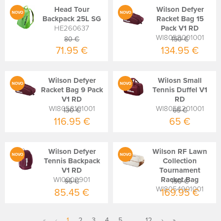
Head Tour
Wilson Defyer
NOVO
NOVO
Backpack 25L SG
Racket Bag 15
HE260637
Pack V1 RD
WI8058001001
80 €
150 €
71.95 €
134.95 €
Wilson Defyer
Wilosn Small
NOVO
NOVO
Racket Bag 9 Pack
Tennis Duffel V1
V1 RD
RD
WI8058101001
WI8058201001
130 €
65 €
116.95 €
65 €
Wilson Defyer
Wilson RF Lawn
NOVO
NOVO
Tennis Backpack
Collection
V1 RD
Tournament
WI0000901
Racket Bag
95 €
190 €
WI8054901001
85.45 €
169.95 €
«
‹
1
2
3
4
5
...
12
›
»