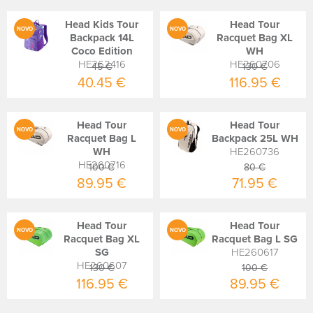
Head Kids Tour
Head Tour
NOVO
NOVO
Backpack 14L
Racquet Bag XL
Coco Edition
WH
HE262416
HE260706
45 €
130 €
40.45 €
116.95 €
Head Tour
Head Tour
NOVO
NOVO
Racquet Bag L
Backpack 25L WH
WH
HE260736
HE260716
100 €
80 €
89.95 €
71.95 €
Head Tour
Head Tour
NOVO
NOVO
Racquet Bag XL
Racquet Bag L SG
SG
HE260617
HE260607
130 €
100 €
116.95 €
89.95 €