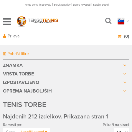
|
|
|
Tengo doma in po svetu
Servis loparjev
Dobro je vedeti
Splošni pogoji
Prijava
(0)
Pobriši filtre
ZNAMKA
VRSTA TORBE
IZPOSTAVLJENO
OPREMA NAJBOLJŠIH
TENIS TORBE
Najdenih 212 izdelkov. Prikazana stran 1
Razvrsti po:
Prikaži na strani