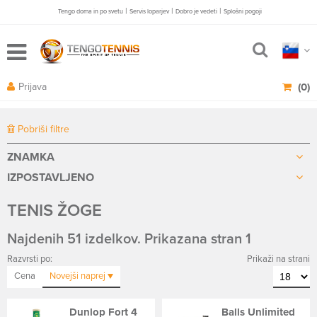
|
|
|
Tengo doma in po svetu
Servis loparjev
Dobro je vedeti
Splošni pogoji
Prijava
(0)
Pobriši filtre
ZNAMKA
IZPOSTAVLJENO
TENIS ŽOGE
Najdenih 51 izdelkov. Prikazana stran 1
Razvrsti po:
Prikaži na strani
Cena
Novejši
naprej
Dunlop Fort 4
Balls Unlimited