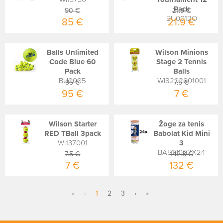
Pack
90 €
21.9 €
BU0012O
85 €
21.9 €
Balls Unlimited
Wilson Minions
Code Blue 60
Stage 2 Tennis
Pack
Balls
BU0005
WI8202601001
95 €
7.5 €
95 €
7 €
Wilson Starter
Žoge za tenis
RED TBall 3pack
Babolat Kid Mini
WI137001
3
BA513002X24
7.5 €
142.8 €
7 €
132 €
«
‹
1
2
3
›
»