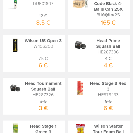
DU601607
Code Black 4-
Balls Can 25X
BU0001X25
12 €
185 €
8.5 €
165 €
Wilson US Open 3
Head Prime
WI106200
Squash Ball
HE287306
7.5 €
4 €
6 €
4 €
Head Tournament
Head Stage 3 Red
Squash Ball
3
HE287326
HE578433
3 €
8 €
3 €
6 €
Head Stage 1
Wilson Starter
Green 3
Tour Foam Ball