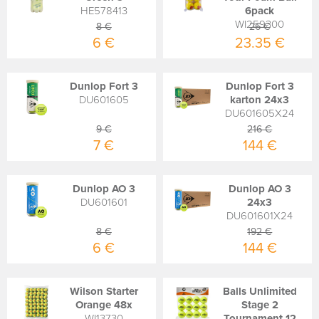
HE578413
6pack
WI259300
8 €
26 €
6 €
23.35 €
Dunlop Fort 3
Dunlop Fort 3
DU601605
karton 24x3
DU601605X24
9 €
216 €
7 €
144 €
Dunlop AO 3
Dunlop AO 3
DU601601
24x3
DU601601X24
8 €
192 €
6 €
144 €
Wilson Starter
Balls Unlimited
Orange 48x
Stage 2
WI13730
Tournament 12