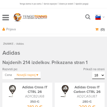
|
|
|
Tengo doma in po svetu
Servis loparjev
Dobro je vedeti
Splošni pogoji
Prijava
(0)
ZNAMKE
Adidas
Adidas
Najdenih 214 izdelkov. Prikazana stran 1
Razvrsti po:
Prikaži na strani
Cena
Novejši
naprej
Adidas Cross IT
Adidas Cross IT
CTRL 26
Carbon CTRL 26
AD1CB2U68
AD2CA5U87
350 €
280 €