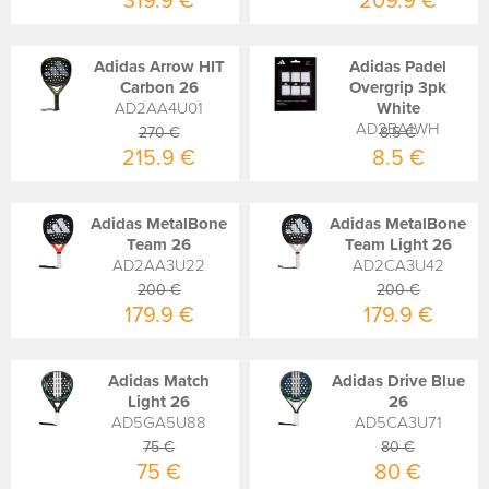
319.9 €
209.9 €
Adidas Arrow HIT
Adidas Padel
Carbon 26
Overgrip 3pk
AD2AA4U01
White
AD2BA1WH
270 €
8.5 €
215.9 €
8.5 €
Adidas MetalBone
Adidas MetalBone
Team 26
Team Light 26
AD2AA3U22
AD2CA3U42
200 €
200 €
179.9 €
179.9 €
Adidas Match
Adidas Drive Blue
Light 26
26
AD5GA5U88
AD5CA3U71
75 €
80 €
75 €
80 €