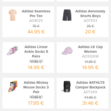
Adidas Seamless
Adidas Aeroready
Pro Tee
Shorts Boys
AD4025
AD7553
75 €
35 €
44.95 €
20 €
Adidas Linear
Adidas LK Cap
Ankle Socks 5
Women
Pairs
AD3326W
AD8229
14.95 €
14.95 €
14.95 €
14.95 €
Adidas Mickey
Adidas 4ATHLTS
Mouse Socks 3
Camper Backpack
Pair
AD7269
AD4860
17.95 €
44.95 €
17.95 €
31.46 €