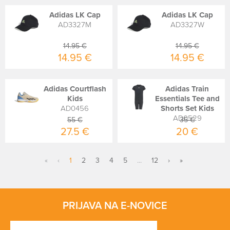
Adidas LK Cap
Adidas LK Cap
AD3327M
AD3327W
14.95 €
14.95 €
14.95 €
14.95 €
Adidas Courtflash
Adidas Train
Kids
Essentials Tee and
AD0456
Shorts Set Kids
AD0529
55 €
35 €
27.5 €
20 €
«
‹
1
2
3
4
5
...
12
›
»
PRIJAVA NA E-NOVICE