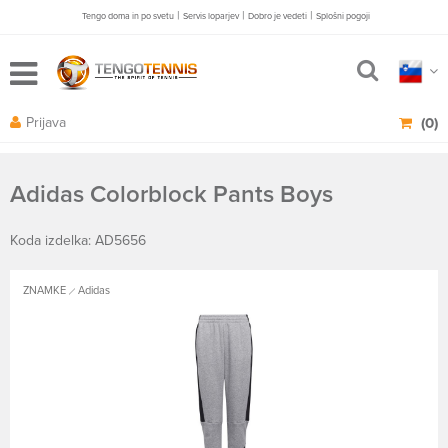
|
|
|
Tengo doma in po svetu
Servis loparjev
Dobro je vedeti
Splošni pogoji
Prijava
(0)
Adidas Colorblock Pants Boys
Koda izdelka: AD5656
ZNAMKE
Adidas