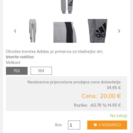
Otroška trenirka Adidas je primerna za hladnejše dni.
Izberite različico:
Velikost
152
164
Neobvezna priporočena prodajna cena dobavitelja:
34.95 €
Cena:
20.00 €
Razlika:
(42.78 %) 14.95 €
Na zalogi
Kos
V KOŠARICO