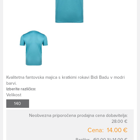
Kvalitetna fantovska majica s kratkimi rokavi Bidi Badu v modri
barvi.
Izberite različico:
Velikost
140
Neobvezna priporočena prodajna cena dobavitelja:
28.00 €
Cena:
14.00 €
Razlika:
(50.00 %) 14.00 €