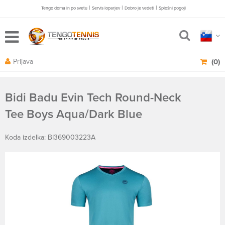
|
|
|
Tengo doma in po svetu
Servis loparjev
Dobro je vedeti
Splošni pogoji
Prijava
(0)
Bidi Badu Evin Tech Round-Neck
Tee Boys Aqua/Dark Blue
Koda izdelka: BI369003223A