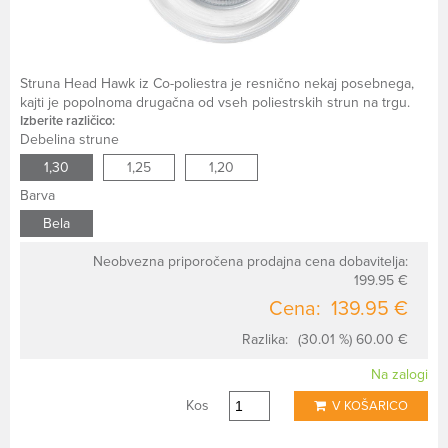
Struna Head Hawk iz Co-poliestra je resnično nekaj posebnega,
kajti je popolnoma drugačna od vseh poliestrskih strun na trgu.
Izberite različico:
Debelina strune
1,30
1,25
1,20
Barva
Bela
Neobvezna priporočena prodajna cena dobavitelja:
199.95 €
Cena:
139.95 €
Razlika:
(30.01 %) 60.00 €
Na zalogi
Kos
V KOŠARICO