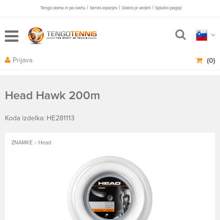
|
|
|
Tengo doma in po svetu
Servis loparjev
Dobro je vedeti
Splošni pogoji
Prijava
(0)
Head Hawk 200m
Koda izdelka: HE281113
ZNAMKE
Head