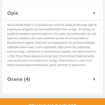
Opis
Struna Head Hawk iz Co-poliestra je resnično nekaj posebnega, kajti je
popolnoma drugačna od vseh poliestrskih strun na trgu. Za razliko od
ostalih je Headova izjemno odzivna, ima super spin potencial in je tudi
izjemno vzdržljiva. Ob vsem naštetem pa ima struna tudi odlično
konstantnost napetja. Naši testi so navdušujoči, ker je struna dosegla
najboljše ocene prav v vseh segmentih. Spin potencial, odzivnost,
kontrola žoge, vzdržljivost in konstantnost napetja, vse lahko ocenimo
s čisto 10-ko! Naša skupna ocena je da je struna Head Hawk trenutno
vsaj razred pred vso konkurenco na trgu. Priporočamo jo vsem, ki si
želijo neprekosljive kombinacije, spina, kontrole in odzivnosti.
Ocene (4)