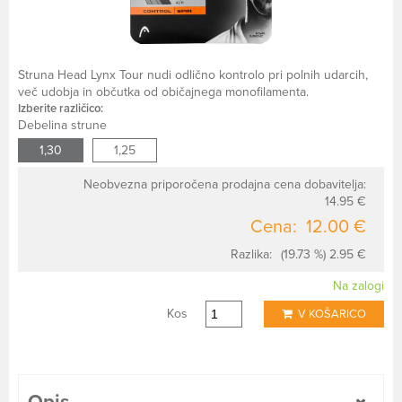
Struna Head Lynx Tour nudi odlično kontrolo pri polnih udarcih,
več udobja in občutka od običajnega monofilamenta.
Izberite različico:
Debelina strune
1,30
1,25
Neobvezna priporočena prodajna cena dobavitelja:
14.95 €
Cena:
12.00 €
Razlika:
(19.73 %) 2.95 €
Na zalogi
Kos
V KOŠARICO