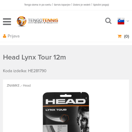
|
|
|
Tengo doma in po svetu
Servis loparjev
Dobro je vedeti
Splošni pogoji
Prijava
(0)
Head Lynx Tour 12m
Koda izdelka: HE281790
ZNAMKE
Head