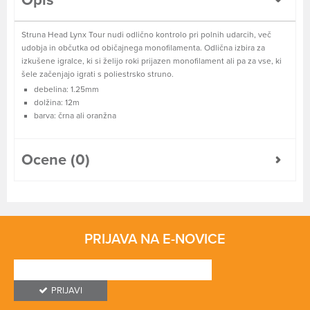
Opis
Struna Head Lynx Tour nudi odlično kontrolo pri polnih udarcih, več
udobja in občutka od običajnega monofilamenta. Odlična izbira za
izkušene igralce, ki si želijo roki prijazen monofilament ali pa za vse, ki
šele začenjajo igrati s poliestrsko struno.
debelina: 1.25mm
dolžina: 12m
barva: črna ali oranžna
Ocene (0)
PRIJAVA NA E-NOVICE
PRIJAVI