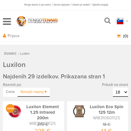
|
|
|
Tengo doma in po svetu
Servis loparjev
Dobro je vedeti
Splošni pogoji
Prijava
(0)
ZNAMKE
Luxilon
Luxilon
Najdenih 29 izdelkov. Prikazana stran 1
Razvrsti po:
Prikaži na strani
Cena
Novejši
naprej
Luxilon Element
Luxilon Eco Spin
NOVO
1.25 Infrared
125 12m
200m
WI8310601125
WI8314103125
270 €
18 €