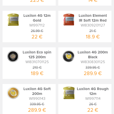
225 €
14 €
Luxilon 4G 12m
Luxilon Element
Gold
IR Soft 12m Red
WI997112
WI8309201127
26.99 €
21 €
22 €
18.9 €
Luxilon Eco spin
Luxilon 4G 200m
125 200m
Black
WI8310701125
WI8308301125
210 €
339.95 €
189 €
289.9 €
Luxilon 4G Soft
Luxilon 4G Rough
200m
12m
WI990143
WI997114
339.95 €
26 €
289.9 €
22 €