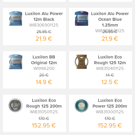
Luxilon Alu Power
Luxilon Alu Power
12m Black
Ocean Blue
WI8306901125
1.25mm
WI8309501125
25.95 €
25.95 €
21.9 €
21.9 €
Luxilon BB
Luxilon Eco
Original 12m
Rough 125 12m
WI996200
WI8310401125
20 €
14 €
14.9 €
12.5 €
Luxilon Eco
Luxilon Eco
Rough 125 200m
Power 125 200m
WI8310501125
WI8310001125
170 €
170 €
152.95 €
152.95 €