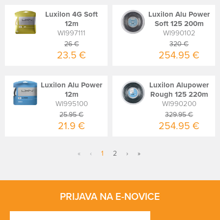
Luxilon 4G Soft
Luxilon Alu Power
12m
Soft 125 200m
WI997111
WI990102
26 €
320 €
23.5 €
254.95 €
Luxilon Alu Power
Luxilon Alupower
12m
Rough 125 220m
WI995100
WI990200
25.95 €
329.95 €
21.9 €
254.95 €
«
‹
1
2
›
»
PRIJAVA NA E-NOVICE