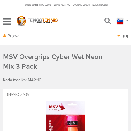
|
|
|
Tengo doma in po svetu
Servis loparjev
Dobro je vedeti
Splošni pogoji
Prijava
(0)
MSV Overgrips Cyber Wet Neon
Mix 3 Pack
Koda izdelka: MA2116
ZNAMKE
MSV