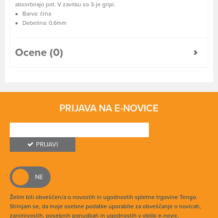
absorbirajo pot. V zavitku so 3-je gripi.
Barva: črna
Debelina: 0,6mm
Ocene (0)
PRIJAVA NA E-NOVICE
PRIJAVI
Želim biti obveščen/a o novostih in ugodnostih spletne trgovine Tengo.
Strinjam se, da moje osebne podatke uporabite za obveščanje o novicah,
zanimivostih, posebnih ponudbah in ugodnostih v obliki e-novic.