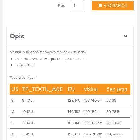
Kos
V KOŠARICO
Opis
Mehka in udobna fantovska majica v črni barvi.
material: 92% Dri-FIT poliester, 8% elastan
barva: črna
Tabela velikosti:
US
TP_TEXTIL_AGE
EU
višina
čez prsa
S
8 -10 J.
128/140
128-140 cm
67-69
M
10-12 J.
140/152
140-152 cm
69-78,5
L
12-13 J.
152/158
152-158 cm
78,5-83,5
XL
13-15 J.
158/170
158-170 cm
83,5-88,5