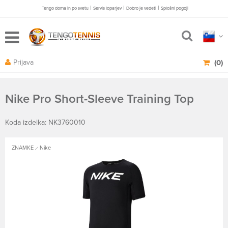
|
|
|
Tengo doma in po svetu
Servis loparjev
Dobro je vedeti
Splošni pogoji
Prijava
(0)
Nike Pro Short-Sleeve Training Top
Koda izdelka: NK3760010
ZNAMKE
Nike