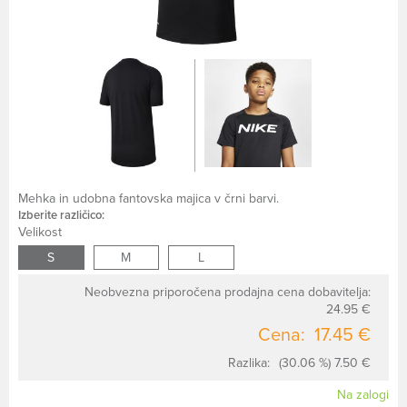
Mehka in udobna fantovska majica v črni barvi.
Izberite različico:
Velikost
S
M
L
Neobvezna priporočena prodajna cena dobavitelja:
24.95 €
Cena:
17.45 €
Razlika:
(30.06 %) 7.50 €
Na zalogi