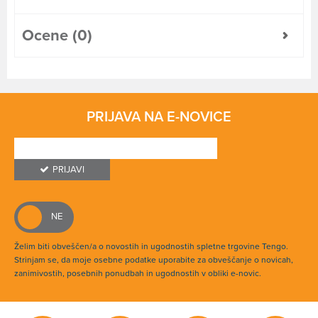
Ocene (0)
PRIJAVA NA E-NOVICE
PRIJAVI
Želim biti obveščen/a o novostih in ugodnostih spletne trgovine Tengo.
Strinjam se, da moje osebne podatke uporabite za obveščanje o novicah,
zanimivostih, posebnih ponudbah in ugodnostih v obliki e-novic.