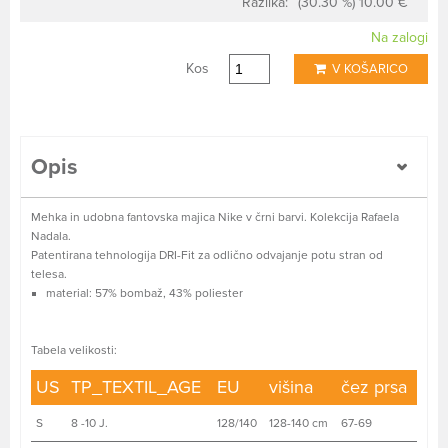
Razlika:
(30.30 %) 10.00 €
Na zalogi
Kos
V KOŠARICO
Opis
Mehka in udobna fantovska majica Nike v črni barvi. Kolekcija Rafaela
Nadala.
Patentirana tehnologija DRI-Fit za odlično odvajanje potu stran od
telesa.
material: 57% bombaž, 43% poliester
Tabela velikosti:
US
TP_TEXTIL_AGE
EU
višina
čez prsa
S
8 -10 J.
128/140
128-140 cm
67-69