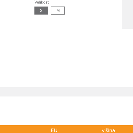
Velikost
S
M
EU
višina