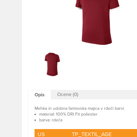
Ocene (0)
Opis
Mehka in udobna fantovska majica v rdeči barvi.
material: 100% DRI Fit poliester
barva: rdeča
US
TP_TEXTIL_AGE