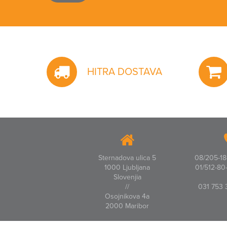
HITRA DOSTAVA
Sternadova ulica 5
08/205-18-
1000 Ljubljana
01/512-80-
Slovenjia
//
031 753 
Osojnikova 4a
2000 Maribor