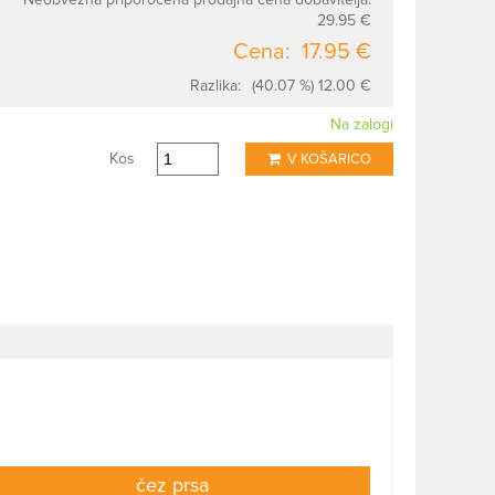
29.95 €
Cena:
17.95 €
Razlika:
(40.07 %) 12.00 €
Na zalogi
Kos
V KOŠARICO
čez prsa