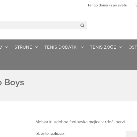
|
Tengo doma in po svetu
V
STRUNE
TENIS DODATKI
TENIS ŽOGE
OST
p Boys
Mehka in udobna fantovska majica v rdeči barvi.
Izberite različico: