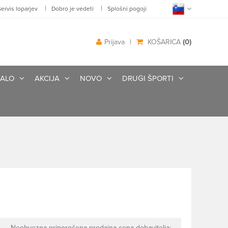
|
|
Servis loparjev
Dobro je vedeti
Splošni pogoji
(0)
Prijava
|
KOŠARICA
ALO
AKCIJA
NOVO
DRUGI ŠPORTI
Neobvezna priporočena prodajna cena dobavitelja: