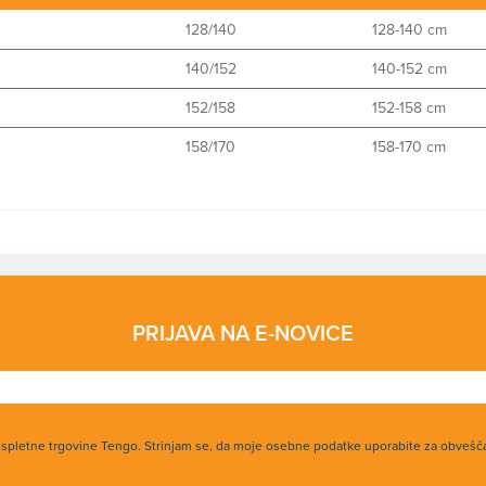
128/140
128-140 cm
140/152
140-152 cm
152/158
152-158 cm
158/170
158-170 cm
PRIJAVA NA E-NOVICE
h spletne trgovine Tengo. Strinjam se, da moje osebne podatke uporabite za obvešč