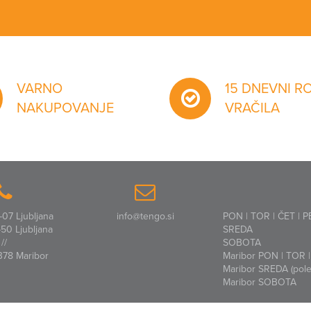
VARNO
15 DNEVNI R
NAKUPOVANJE
VRAČILA
07 Ljubljana
info@tengo.si
PON | TOR | ČET | P
50 Ljubljana
SREDA
//
SOBOTA
378 Maribor
Maribor PON | TOR | 
Maribor SREDA (polet
Maribor SOBOTA