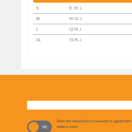
S
8 -10 J.
M
10-12 J.
L
12-13 J.
XL
13-15 J.
Želim biti obveščen/a o novostih in ugodnosti
obliki e-novic.