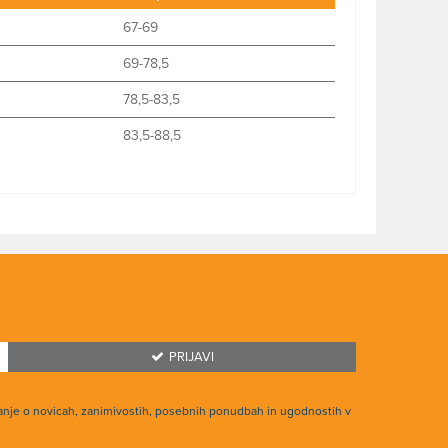
67-69
69-78,5
78,5-83,5
83,5-88,5
PRIJAVI
anje o novicah, zanimivostih, posebnih ponudbah in ugodnostih v