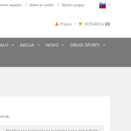
|
|
Servis loparjev
Dobro je vedeti
Splošni pogoji
(0)
Prijava
|
KOŠARICA
ALO
AKCIJA
NOVO
DRUGI ŠPORTI
mehak.
Neobvezna priporočena prodajna cena dobavitelja: