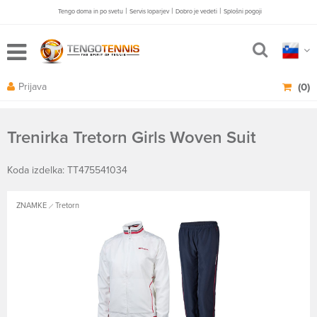
|
|
|
Tengo doma in po svetu
Servis loparjev
Dobro je vedeti
Splošni pogoji
Prijava
(0)
Trenirka Tretorn Girls Woven Suit
Koda izdelka: TT475541034
ZNAMKE
Tretorn