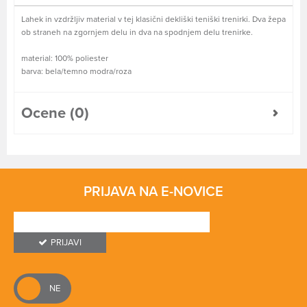
Lahek in vzdržljiv material v tej klasični dekliški teniški trenirki. Dva žepa
ob straneh na zgornjem delu in dva na spodnjem delu trenirke.
material: 100% poliester
barva: bela/temno modra/roza
Ocene (0)
PRIJAVA NA E-NOVICE
PRIJAVI