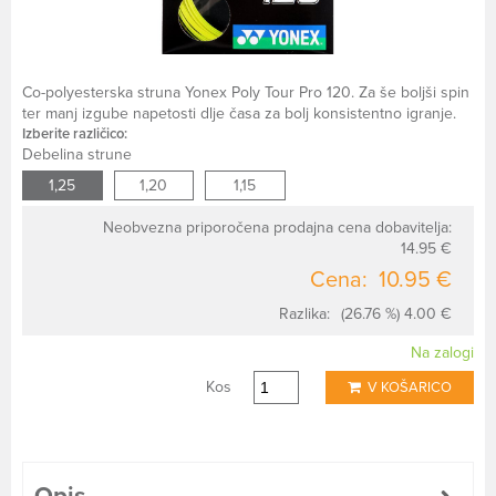
Co-polyesterska struna Yonex Poly Tour Pro 120. Za še boljši spin
ter manj izgube napetosti dlje časa za bolj konsistentno igranje.
Izberite različico:
Debelina strune
1,25
1,20
1,15
Neobvezna priporočena prodajna cena dobavitelja:
14.95 €
Cena:
10.95 €
Razlika:
(26.76 %) 4.00 €
Na zalogi
Kos
V KOŠARICO