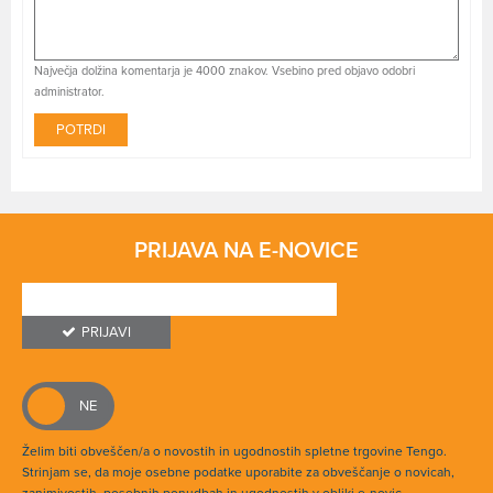
Največja dolžina komentarja je 4000 znakov. Vsebino pred objavo odobri
administrator.
POTRDI
PRIJAVA NA E-NOVICE
PRIJAVI
Želim biti obveščen/a o novostih in ugodnostih spletne trgovine Tengo.
Strinjam se, da moje osebne podatke uporabite za obveščanje o novicah,