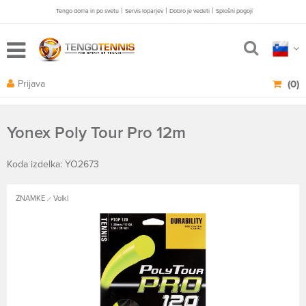
|
|
|
Tengo doma in po svetu
Servis loparjev
Dobro je vedeti
Splošni pogoji
Prijava
(0)
Yonex Poly Tour Pro 12m
Koda izdelka: YO2673
ZNAMKE
Volkl