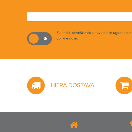
Želim biti obveščen/a o novostih in ugodnosti
obliki e-novic.
HITRA DOSTAVA