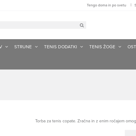
|
Tengo doma in po svetu
V
STRUNE
TENIS DODATKI
TENIS ŽOGE
OST
Torba za tenis copate. Zračna in z enim ročajem omo