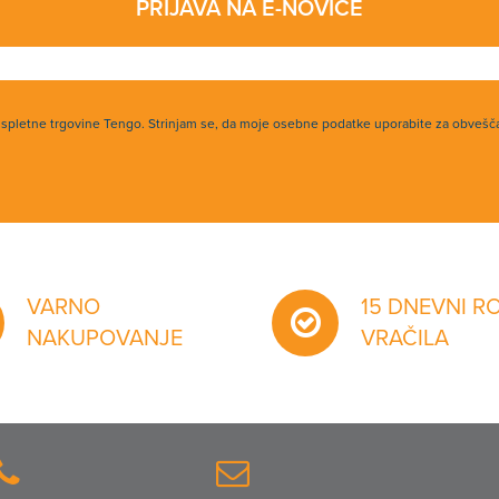
PRIJAVA NA E-NOVICE
h spletne trgovine Tengo. Strinjam se, da moje osebne podatke uporabite za obvešč
VARNO
15 DNEVNI R
NAKUPOVANJE
VRAČILA