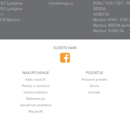
07 Ljubljana
info@tengo.si
PON | TOR | ČET | P
50 Ljubljana
SREDA
//
SOBOTA
378 Maribor
Maribor PON | TOR | 
Maribor SREDA (polet
Maribor SOBOTA
SLEDITE NAM
NAKUPOVANJE
PODJETJE
Kako naročiti
Poslovni podatki
Plačilo in dostava
Servis
Vračila izdelkov
Kontakt
Reklamacija
Zasebnost podatkov
Moj profil