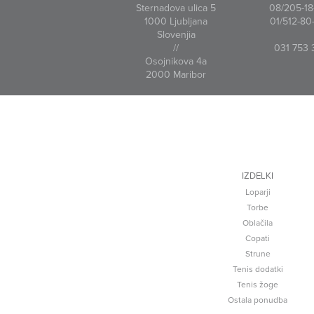
Sternadova ulica 5
08/205-18-
1000 Ljubljana
01/512-80-
Slovenjia
//
031 753 
Osojnikova 4a
2000 Maribor
IZDELKI
Loparji
Torbe
Oblačila
Copati
Strune
Tenis dodatki
Tenis žoge
Ostala ponudba