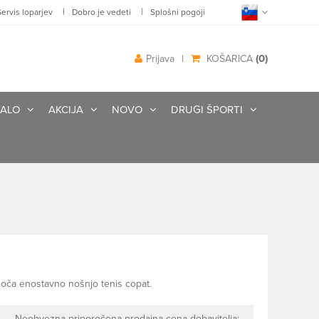
|
|
Servis loparjev
Dobro je vedeti
Splošni pogoji
(0)
Prijava
|
KOŠARICA
ALO
AKCIJA
NOVO
DRUGI ŠPORTI
goča enostavno nošnjo tenis copat.
Neobvezna priporočena prodajna cena dobavitelja: