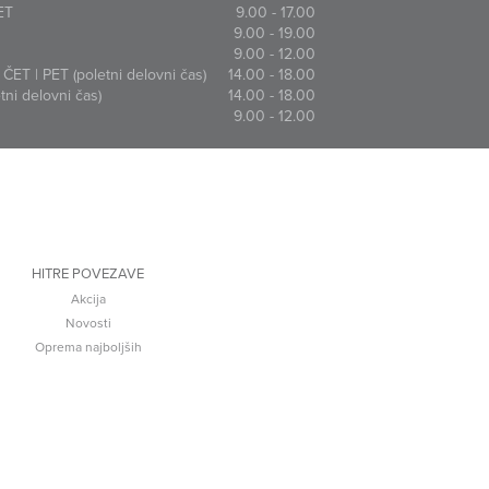
ET
9.00 - 17.00
9.00 - 19.00
9.00 - 12.00
ČET | PET (poletni delovni čas)
14.00 - 18.00
ni delovni čas)
14.00 - 18.00
9.00 - 12.00
HITRE POVEZAVE
Akcija
Novosti
Oprema najboljših