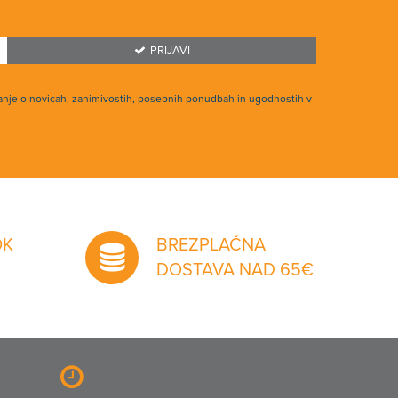
PRIJAVI
anje o novicah, zanimivostih, posebnih ponudbah in ugodnostih v
OK
BREZPLAČNA
DOSTAVA NAD 65€