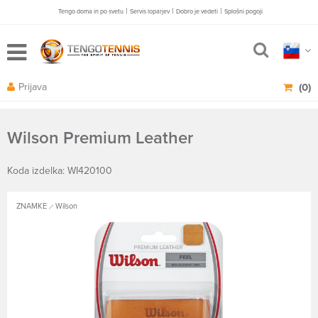
|
|
|
Tengo doma in po svetu
Servis loparjev
Dobro je vedeti
Splošni pogoji
Prijava
(0)
Wilson Premium Leather
Koda izdelka: WI420100
ZNAMKE
Wilson