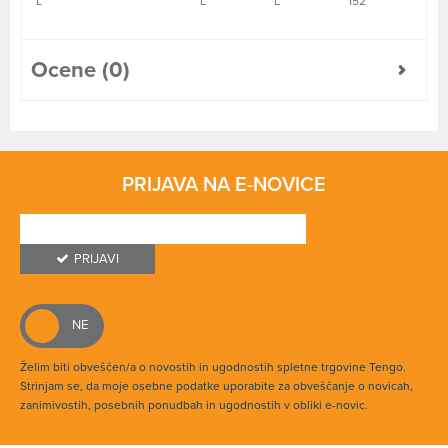
L
L
L
152
Ocene (0)
PRIJAVA NA E-NOVICE
PRIJAVI
Želim biti obveščen/a o novostih in ugodnostih spletne trgovine Tengo.
Strinjam se, da moje osebne podatke uporabite za obveščanje o novicah,
zanimivostih, posebnih ponudbah in ugodnostih v obliki e-novic.