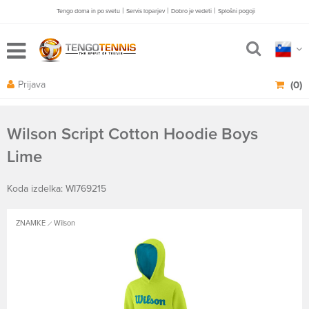
|
|
|
Tengo doma in po svetu
Servis loparjev
Dobro je vedeti
Splošni pogoji
Prijava
(0)
Wilson Script Cotton Hoodie Boys
Lime
Koda izdelka: WI769215
ZNAMKE
Wilson