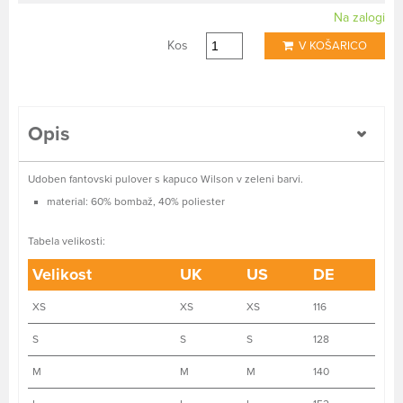
Na zalogi
Kos
V KOŠARICO
Opis
Udoben fantovski pulover s kapuco Wilson v zeleni barvi.
material: 60% bombaž, 40% poliester
Tabela velikosti:
Velikost
UK
US
DE
XS
XS
XS
116
S
S
S
128
M
M
M
140